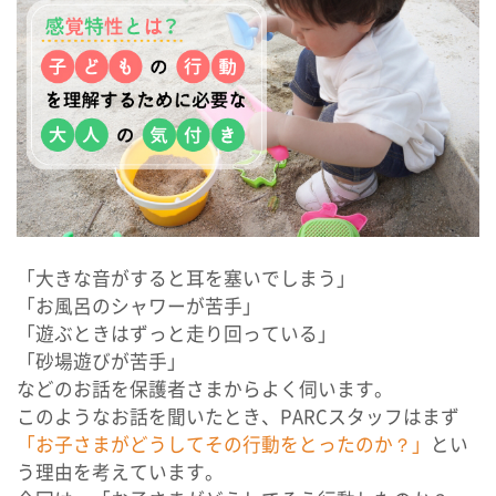
パルク ルポ
保育所等訪問支援 /
居宅訪問型児童発達支援
パルク プラス
よくあるご質問
「大きな音がすると耳を塞いでしまう」
「お風呂のシャワーが苦手」
個別相談・見学・体験
「遊ぶときはずっと走り回っている」
「砂場遊びが苦手」
などのお話を保護者さまからよく伺います。
資料請求・お問い合わせ
このようなお話を聞いたとき、PARCスタッフはまず
「お子さまがどうしてその行動をとったのか？」
とい
う理由を考えています。
会社案内
採用情報