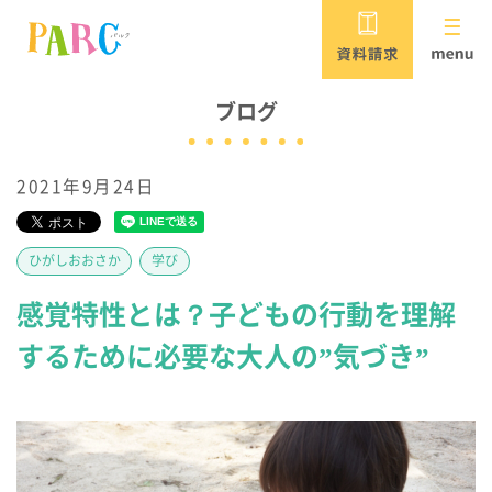
PARCがめざすこと
ブログ
2021年9月24日
児童発達支援・放課後等デイサービス
保育所等訪問支援・居宅訪問型児童発達支援
ひがしおおさか
学び
パルク
感覚特性とは？子どもの行動を理解
重症心身障害児対応 /
するために必要な大人の”気づき”
児童発達支援・放課後等デイサービス
パルク ウィル
PARCウィルの
短期入所（ショートステイ）施設