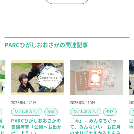
PARCひがしおおさかの関連記事
2026年4月21日
2026年3月10日
2
ひがしおおさか
療育
ひがしおおさか
遊び
発
PARCひがしおおさかの
「み」 – みんなちがっ
世
PA
集団療育「公園へお出か
て、みんないい お正月
地
ただ
けしよう！」
のオリジナルかるたをみ