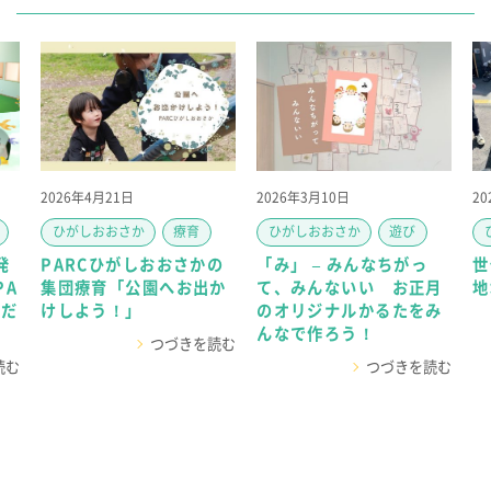
2026年4月21日
2026年3月10日
2
ひがしおおさか
療育
ひがしおおさか
遊び
発
PARCひがしおおさかの
「み」 – みんなちがっ
世
PA
集団療育「公園へお出か
て、みんないい お正月
地
ただ
けしよう！」
のオリジナルかるたをみ
んなで作ろう！
つづきを読む
読む
つづきを読む