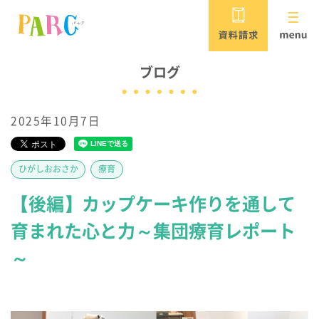
PARCがめざすこと
ブログ
2025年10月7日
児童発達支援・放課後等デイサービス
保育所等訪問支援・居宅訪問型児童発達支援
ひがしおおさか
療育
パルク
【後編】カップケーキ作りを通して
重症心身障害児対応 /
育まれた心と力～集団療育レポート
児童発達支援・放課後等デイサービス
～
パルク ウィル
PARCウィルの
短期入所（ショートステイ）施設