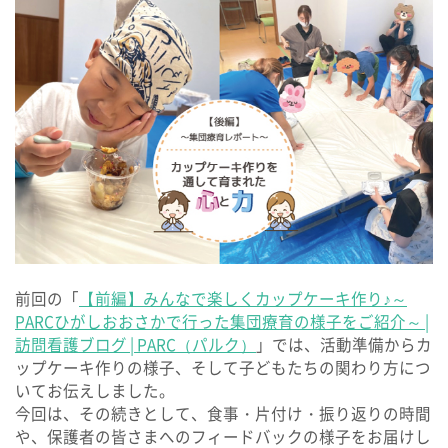
パルク ルポ
保育所等訪問支援 /
居宅訪問型児童発達支援
パルク プラス
よくあるご質問
個別相談・見学・体験
前回の「
【前編】みんなで楽しくカップケーキ作り♪～
PARCひがしおおさかで行った集団療育の様子をご紹介～ |
訪問看護ブログ | PARC（パルク）
」では、活動準備からカ
資料請求・お問い合わせ
ップケーキ作りの様子、そして子どもたちの関わり方につ
いてお伝えしました。
今回は、その続きとして、食事・片付け・振り返りの時間
会社案内
採用情報
や、保護者の皆さまへのフィードバックの様子をお届けし