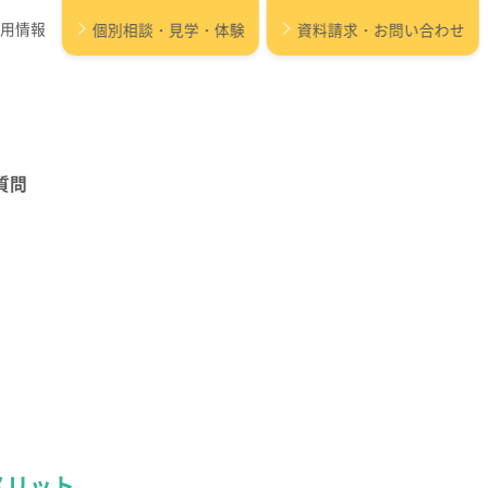
用情報
個別相談・見学・体験
資料請求・お問い合わせ
質問
保育所等訪問支援 /
設
居宅訪問型児童発達支援
パルク プラス
メリット