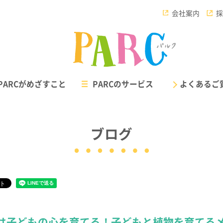
会社案内
採
PARCがめざすこと
PARCのサービス
よくあるご
ブログ
重症心身障害児対応 /
PARCウィルの
児童発達支援・放課後等デイサービス
短期入所（ショートステイ）施
パルク ウィル
パルク ルポ
は子どもの心を育てる！子どもと植物を育てる