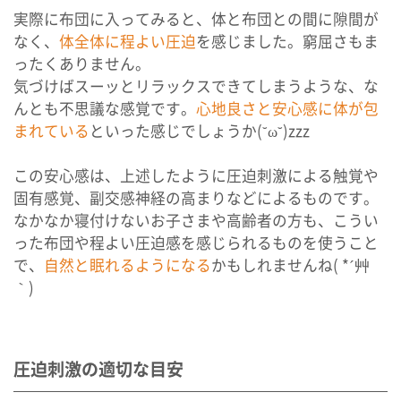
実際に布団に入ってみると、体と布団との間に隙間が
なく、
体全体に程よい圧迫
を感じました。窮屈さもま
ったくありません。
気づけばスーッとリラックスできてしまうような、な
んとも不思議な感覚です。
心地良さと安心感に体が包
まれている
といった感じでしょうか(˘ω˘)zzz
この安心感は、上述したように圧迫刺激による触覚や
固有感覚、副交感神経の高まりなどによるものです。
なかなか寝付けないお子さまや高齢者の方も、こうい
った布団や程よい圧迫感を感じられるものを使うこと
で、
自然と眠れるようになる
かもしれませんね( *´艸
｀)
圧迫刺激の適切な目安