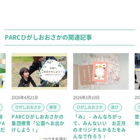
PARCひがしおおさかの関連記事
2026年4月21日
2026年3月10日
2
ひがしおおさか
療育
ひがしおおさか
遊び
発
PARCひがしおおさかの
「み」 – みんなちがっ
世
PA
集団療育「公園へお出か
て、みんないい お正月
地
ただ
けしよう！」
のオリジナルかるたをみ
んなで作ろう！
つづきを読む