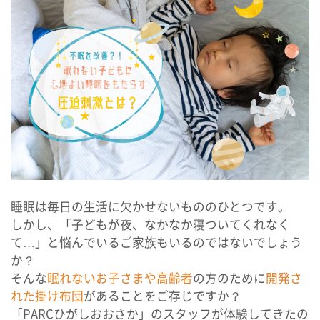
パルク ルポ
保育所等訪問支援 /
居宅訪問型児童発達支援
パルク プラス
よくあるご質問
個別相談・見学・体験
睡眠は毎日の生活に欠かせないもののひとつです。
しかし、「子どもが夜、なかなか寝ついてくれなく
て…」と悩んでいるご家族もいるのではないでしょう
か？
資料請求・お問い合わせ
そんな
眠れないお子さまや高齢者
の方のために
開発さ
れた掛け布団
があることをご存じですか？
会社案内
採用情報
「PARCひがしおおさか」のスタッフが体験してきたの