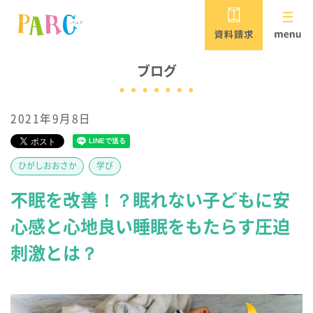
PARCがめざすこと
ブログ
2021年9月8日
児童発達支援・放課後等デイサービス
保育所等訪問支援・居宅訪問型児童発達支援
ひがしおおさか
学び
パルク
不眠を改善！？眠れない子どもに安
重症心身障害児対応 /
心感と心地良い睡眠をもたらす圧迫
児童発達支援・放課後等デイサービス
刺激とは？
パルク ウィル
PARCウィルの
短期入所（ショートステイ）施設