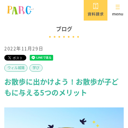
PARCがめざすこと
ブログ
2022年11月29日
児童発達支援・放課後等デイサービス
保育所等訪問支援・居宅訪問型児童発達支援
ウィル城陽
学び
パルク
お散歩に出かけよう！お散歩が子ど
重症心身障害児対応 /
もに与える5つのメリット
児童発達支援・放課後等デイサービス
パルク ウィル
PARCウィルの
短期入所（ショートステイ）施設