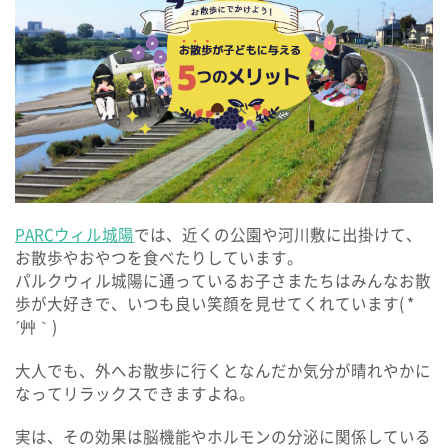
パルク ルポ
保育所等訪問支援 /
居宅訪問型児童発達支援
パルク プラス
よくあるご質問
PARCウィル城陽
では、近くの公園や河川敷に出掛けて、
お散歩やおやつを食べたりしています。
パルクウィル城陽に通っているお子さまたちはみんなお散
個別相談・見学・体験
歩が大好きで、いつも良い笑顔を見せてくれています( *
´艸｀)
資料請求・お問い合わせ
大人でも、外へお散歩に行くとなんだか気分が晴れやかに
なってリラックスできますよね。
会社案内
採用情報
実は、その効果は脳機能やホルモンの分泌に関係している