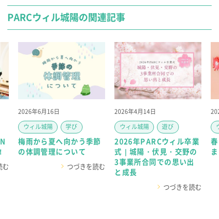
PARCウィル城陽の関連記事
2026年6月16日
2026年4月14日
2
ウィル城陽
学び
ウィル城陽
遊び
N
梅雨から夏へ向かう季節
2026年PARCウィル卒業
春
！
の体調管理について
式｜城陽・伏見・交野の
ま
3事業所合同での思い出
読む
つづきを読む
と成長
つづきを読む