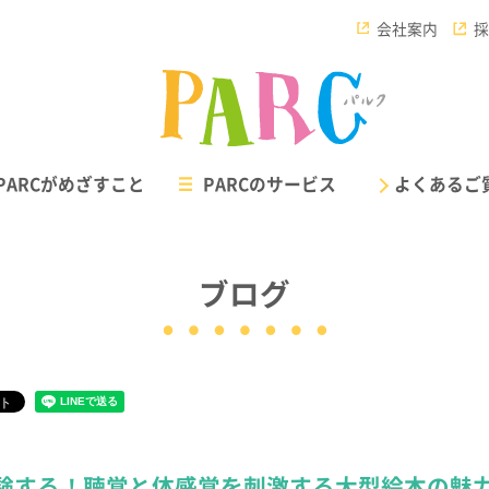
会社案内
採
PARCがめざすこと
PARCのサービス
よくあるご
ブログ
重症心身障害児対応 /
PARCウィルの
児童発達支援・放課後等デイサービス
短期入所（ショートステイ）施
パルク ウィル
パルク ルポ
験する！聴覚と体感覚を刺激する大型絵本の魅