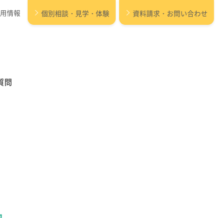
用情報
個別相談・見学・体験
資料請求・お問い合わせ
質問
保育所等訪問支援 /
設
居宅訪問型児童発達支援
パルク プラス
力