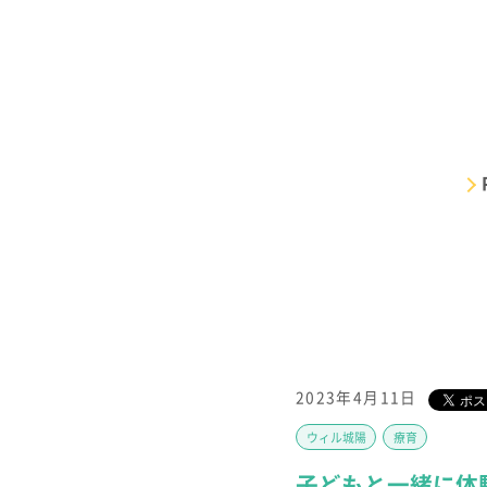
2023年4月11日
児童発達支援・放課後等デイサービス
ウィル城陽
療育
保育所等訪問支援・居宅訪問型児童発達支援
パルク
子どもと一緒に体