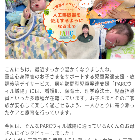
パルク ルポ
保育所等訪問支援 /
居宅訪問型児童発達支援
パルク プラス
よくあるご質問
こんにちは。最近すっかり温かくなりましたね。
重症心身障害のお子さまをサポートする児童発達支援・放
課後等デイサービス、居宅訪問型児童発達支援「PARCウ
個別相談・見学・体験
ィル城陽」には、看護師、保育士、理学療法士、児童指導
員といった多職種が在籍しています。お子さまとそのご家
族が安心して楽しく過ごせるよう、一人ひとりに寄り添っ
たケアと療育を行っています。
資料請求・お問い合わせ
今回は、そんなPARCウィル城陽に通っているAくんのお母
さんにインタビューしました！
会社案内
採用情報