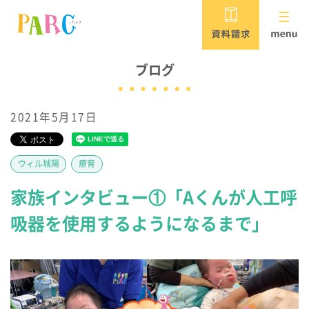
PARCがめざすこと
ブログ
2021年5月17日
児童発達支援・放課後等デイサービス
保育所等訪問支援・居宅訪問型児童発達支援
ウィル城陽
療育
パルク
家族インタビュー①「Aくんが人工呼
重症心身障害児対応 /
吸器を使用するようになるまで」
児童発達支援・放課後等デイサービス
パルク ウィル
PARCウィルの
短期入所（ショートステイ）施設