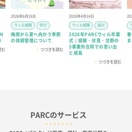
2026年6月16日
2026年4月14日
2
ウィル城陽
学び
ウィル城陽
遊び
N
梅雨から夏へ向かう季節
2026年PARCウィル卒業
春
！
の体調管理について
式｜城陽・伏見・交野の
ま
3事業所合同での思い出
読む
つづきを読む
と成長
つづきを読む
PARCのサービス