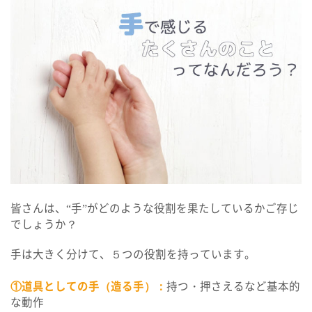
パルク ルポ
保育所等訪問支援 /
居宅訪問型児童発達支援
パルク プラス
よくあるご質問
個別相談・見学・体験
皆さんは、“手”がどのような役割を果たしているかご存じ
でしょうか？
手は大きく分けて、５つの役割を持っています。
資料請求・お問い合わせ
①道具としての手（造る手）：
持つ・押さえるなど基本的
会社案内
採用情報
な動作