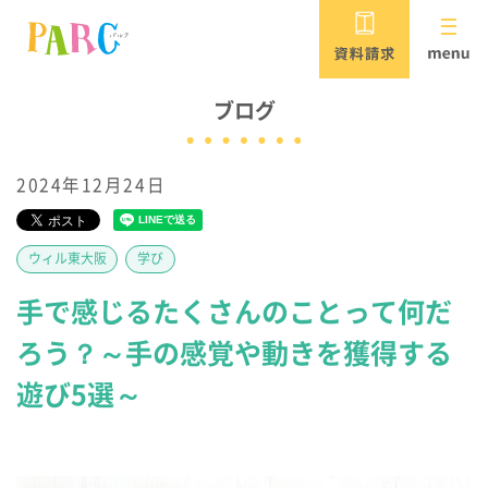
PARCがめざすこと
ブログ
2024年12月24日
児童発達支援・放課後等デイサービス
保育所等訪問支援・居宅訪問型児童発達支援
ウィル東大阪
学び
パルク
手で感じるたくさんのことって何だ
重症心身障害児対応 /
ろう？～手の感覚や動きを獲得する
児童発達支援・放課後等デイサービス
遊び5選～
パルク ウィル
PARCウィルの
短期入所（ショートステイ）施設