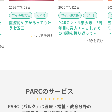
2026年7月28日
2026年7月21日
2
ウィル東大阪
その他
ウィル東大阪
その他
た
医療的ケアがあっても叶
PARCウィル東大阪 3周
五
う七五三
年目に突入！～これまで
ミ
し
の活動を振り返って～
ト
つづきを読む
つづきを読む
読む
PARCのサービス
PARC（パルク）は医療・福祉・教育分野の