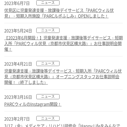
パルク ルポ
2023年6月7日
ニュース
伏見区に児童発達支援・放課後デイサービス「PARCウィル伏
見」・短期入所施設「PARCルポふしみ」OPENしました！
保育所等訪問支援 /
居宅訪問型児童発達支援
パルク プラス
2023年5月24日
ニュース
【2023年6月開設！】児童発達支援・放課後等デイサービス・短期
入所「PARCウィル伏見（京都市伏見区横大路）」お仕事説明会開
催！
よくあるご質問
2023年4月21日
ニュース
児童発達支援・放課後等デイサービス・短期入所「PARCウィル伏
見（京都市伏見区横大路）」オープニングスタッフお仕事説明会
個別相談・見学・体験
開催！（終了しました）
2023年3月16日
ニュース
資料請求・お問い合わせ
PARCウィルのInstagram開設！
2023年2月7日
ニュース
会社案内
採用情報
3/17（金）メディケア・リハビリ研修会「Happy Lifeをみんなで