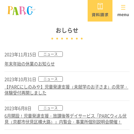
PARCがめざすこと
おしらせ
2023年11月15日
ニュース
年末年始の休業のお知らせ
児童発達支援・放課後等デイサービス
保育所等訪問支援・居宅訪問型児童発達支援
パルク
2023年10月31日
ニュース
【PARCにしのみや】児童発達支援（未就学のお子さま）の見学・
体験受付再開しました
重症心身障害児対応 /
児童発達支援・放課後等デイサービス
パルク ウィル
2023年6月8日
ニュース
6月開設！児童発達支援・放課後等デイサービス「PARCウィル伏
見（京都市伏見区横大路）」内覧会・事業所個別説明会開催！
PARCウィルの
短期入所（ショートステイ）施設