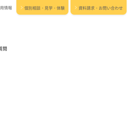
用情報
個別相談・見学・体験
資料請求・お問い合わせ
質問
保育所等訪問支援 /
設
居宅訪問型児童発達支援
パルク プラス