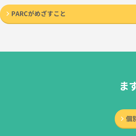
PARCがめざすこと
ま
個