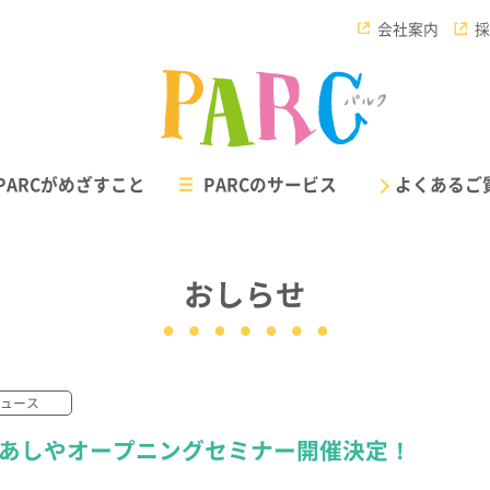
会社案内
採
PARCがめざすこと
PARCのサービス
よくあるご
おしらせ
ニュース
重症心身障害児対応 /
PARCウィルの
ARCあしやオープニングセミナー開催決定！
児童発達支援・放課後等デイサービス
短期入所（ショートステイ）施
パルク ウィル
パルク ルポ