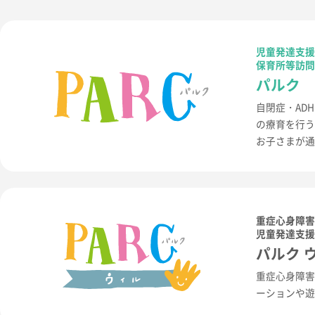
児童発達支
保育所等訪
パルク
自閉症・AD
の療育を行
お子さまが
重症心身障
児童発達支
パルク 
重症心身障
ーションや