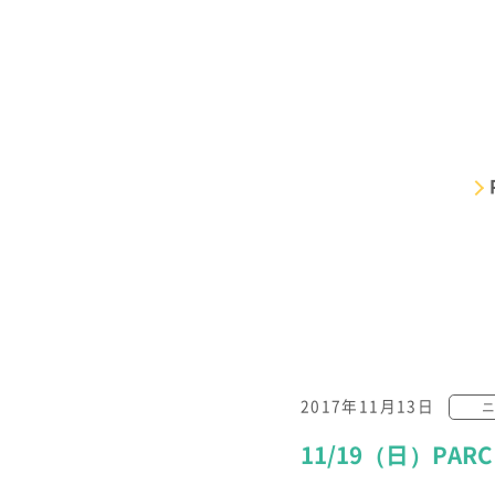
2017年11月13日
児童発達支援・放課後等デイサービス
11/19（日）P
保育所等訪問支援・居宅訪問型児童発達支援
パルク